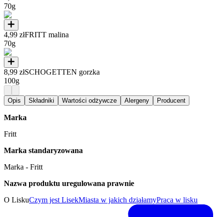
70g
4,99 zł
FRITT malina
70g
8,99 zł
SCHOGETTEN gorzka
100g
Opis
Składniki
Wartości odżywcze
Alergeny
Producent
Marka
Fritt
Marka standaryzowana
Marka - Fritt
Nazwa produktu uregulowana prawnie
O Lisku
Czym jest Lisek
Miasta w jakich działamy
Praca w lisku