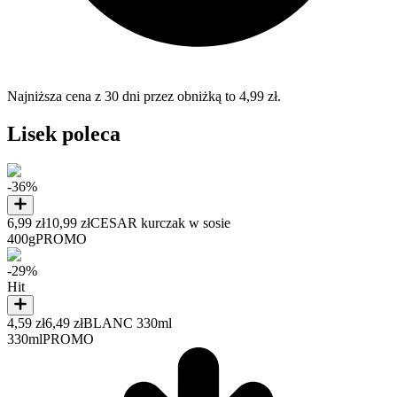
Najniższa cena z 30 dni przez obniżką to 4,99 zł.
Lisek poleca
-36%
6,99 zł
10,99 zł
CESAR kurczak w sosie
400g
PROMO
-29%
Hit
4,59 zł
6,49 zł
BLANC 330ml
330ml
PROMO