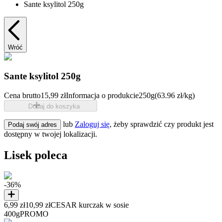
Sante ksylitol 250g
Wróć
Sante ksylitol 250g
Cena brutto
15,99 zł
Informacja o produkcie
250g
(63.96 zł/kg)
Dodaj do koszyka
lub
Zaloguj się
, żeby sprawdzić czy produkt jest
Podaj swój adres
dostępny w twojej lokalizacji.
Lisek poleca
-36%
6,99 zł
10,99 zł
CESAR kurczak w sosie
400g
PROMO