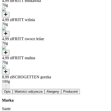
4,99 zł
FRITT truskawka
70g
4,99 zł
FRITT wiśnia
70g
4,99 zł
FRITT owoce leśne
70g
4,99 zł
FRITT malina
70g
8,99 zł
SCHOGETTEN gorzka
100g
Opis
Wartości odżywcze
Alergeny
Producent
Marka
Sante