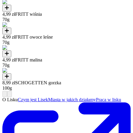
4,99 zł
FRITT wiśnia
70g
4,99 zł
FRITT owoce leśne
70g
4,99 zł
FRITT malina
70g
8,99 zł
SCHOGETTEN gorzka
100g
O Lisku
Czym jest Lisek
Miasta w jakich działamy
Praca w lisku