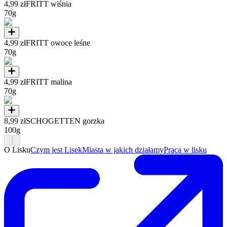
4,99 zł
FRITT wiśnia
70g
4,99 zł
FRITT owoce leśne
70g
4,99 zł
FRITT malina
70g
8,99 zł
SCHOGETTEN gorzka
100g
O Lisku
Czym jest Lisek
Miasta w jakich działamy
Praca w lisku