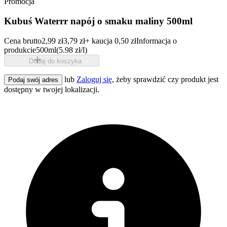
Promocja
Kubuś Waterrr napój o smaku maliny 500ml
Cena brutto
2,99 zł
3,79 zł
+ kaucja 0,50 zł
Informacja o
produkcie
500ml
(5.98 zł/l)
Dodaj do koszyka
lub
Zaloguj się
, żeby sprawdzić czy produkt jest
Podaj swój adres
dostępny w twojej lokalizacji.