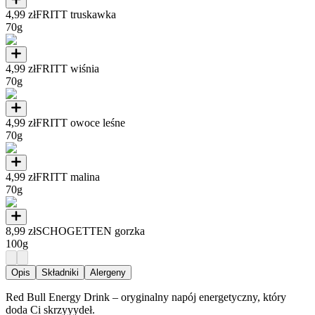
4,99 zł
FRITT truskawka
70g
4,99 zł
FRITT wiśnia
70g
4,99 zł
FRITT owoce leśne
70g
4,99 zł
FRITT malina
70g
8,99 zł
SCHOGETTEN gorzka
100g
Opis
Składniki
Alergeny
Red Bull Energy Drink – oryginalny napój energetyczny, który
doda Ci skrzyyydeł.