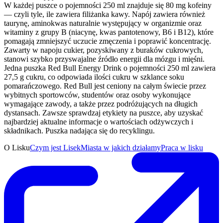
W każdej puszce o pojemności 250 ml znajduje się 80 mg kofeiny
— czyli tyle, ile zawiera filiżanka kawy. Napój zawiera również
taurynę, aminokwas naturalnie występujący w organizmie oraz
witaminy z grupy B (niacynę, kwas pantotenowy, B6 i B12), które
pomagają zmniejszyć uczucie zmęczenia i poprawić koncentrację.
Zawarty w napoju cukier, pozyskiwany z buraków cukrowych,
stanowi szybko przyswajalne źródło energii dla mózgu i mięśni.
Jedna puszka Red Bull Energy Drink o pojemności 250 ml zawiera
27,5 g cukru, co odpowiada ilości cukru w szklance soku
pomarańczowego. Red Bull jest ceniony na całym świecie przez
wybitnych sportowców, studentów oraz osoby wykonujące
wymagające zawody, a także przez podróżujących na długich
dystansach. Zawsze sprawdzaj etykiety na puszce, aby uzyskać
najbardziej aktualne informacje o wartościach odżywczych i
składnikach. Puszka nadająca się do recyklingu.
O Lisku
Czym jest Lisek
Miasta w jakich działamy
Praca w lisku