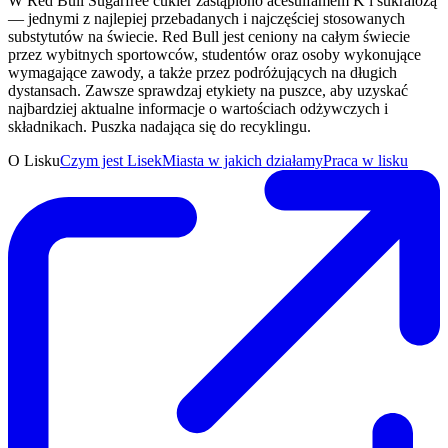
W Red Bull Sugarfree cukier zastąpiono acesulfamem K i sukralozą
— jednymi z najlepiej przebadanych i najczęściej stosowanych
substytutów na świecie. Red Bull jest ceniony na całym świecie
przez wybitnych sportowców, studentów oraz osoby wykonujące
wymagające zawody, a także przez podróżujących na długich
dystansach. Zawsze sprawdzaj etykiety na puszce, aby uzyskać
najbardziej aktualne informacje o wartościach odżywczych i
składnikach. Puszka nadająca się do recyklingu.
O Lisku
Czym jest Lisek
Miasta w jakich działamy
Praca w lisku