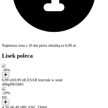
Najniższa cena z 30 dni przez obniżką to 6,99 zł.
Lisek poleca
-36%
6,99 zł
10,99 zł
CESAR kurczak w sosie
400g
PROMO
-29%
Hit
4,59 zł
6,49 zł
BLANC 330ml