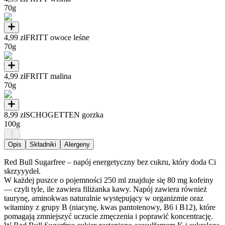
70g
4,99 zł
FRITT owoce leśne
70g
4,99 zł
FRITT malina
70g
8,99 zł
SCHOGETTEN gorzka
100g
Opis
Składniki
Alergeny
Red Bull Sugarfree – napój energetyczny bez cukru, który doda Ci
skrzyyydeł.
W każdej puszce o pojemności 250 ml znajduje się 80 mg kofeiny
— czyli tyle, ile zawiera filiżanka kawy. Napój zawiera również
taurynę, aminokwas naturalnie występujący w organizmie oraz
witaminy z grupy B (niacynę, kwas pantotenowy, B6 i B12), które
pomagają zmniejszyć uczucie zmęczenia i poprawić koncentrację.