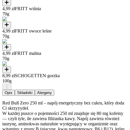
4,99 zł
FRITT wiśnia
70g
4,99 zł
FRITT owoce leśne
70g
4,99 zł
FRITT malina
70g
8,99 zł
SCHOGETTEN gorzka
100g
Opis
Składniki
Alergeny
Red Bull Zero 250 ml – napój energetyczny bez cukru, który doda
Ci skrzyyydeł.
W każdej puszce o pojemności 250 ml znajduje się 80 mg kofeiny
— czyli tyle, ile zawiera filiżanka kawy. Napój zawiera również
taurynę, aminokwas naturalnie występujący w organizmie oraz
witaminy z grupy B (niacynę, kwas pantotenowy, B6 i B12), które