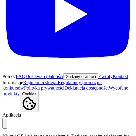
Pomoc
FAQ
Dostawa i płatności
Zwroty
Kontakt
Godziny otwarcia
Informacje
Regulamin sklepu
Regulaminy promocji i
konkursów
Polityka prywatności
Deklaracja dostępności
Wycofane
produkty
Cookies
Aplikacja