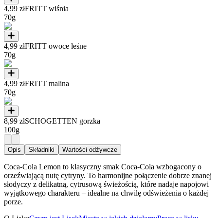
4,99 zł
FRITT wiśnia
70g
4,99 zł
FRITT owoce leśne
70g
4,99 zł
FRITT malina
70g
8,99 zł
SCHOGETTEN gorzka
100g
Opis
Składniki
Wartości odżywcze
Coca-Cola Lemon to klasyczny smak Coca-Cola wzbogacony o
orzeźwiającą nutę cytryny. To harmonijne połączenie dobrze znanej
słodyczy z delikatną, cytrusową świeżością, które nadaje napojowi
wyjątkowego charakteru – idealne na chwilę odświeżenia o każdej
porze.