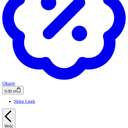
Okazje
0,00 zł
Sklep Lisek
Wróć