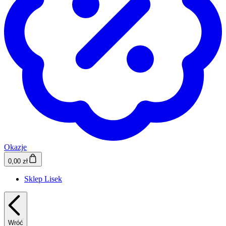
Okazje
0,00 zł
Sklep Lisek
Wróć