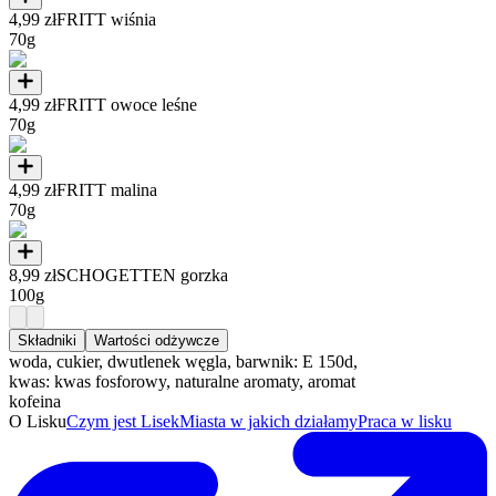
4,99 zł
FRITT wiśnia
70g
4,99 zł
FRITT owoce leśne
70g
4,99 zł
FRITT malina
70g
8,99 zł
SCHOGETTEN gorzka
100g
Składniki
Wartości odżywcze
woda, cukier, dwutlenek węgla, barwnik: E 150d,
kwas: kwas fosforowy, naturalne aromaty, aromat
kofeina
O Lisku
Czym jest Lisek
Miasta w jakich działamy
Praca w lisku