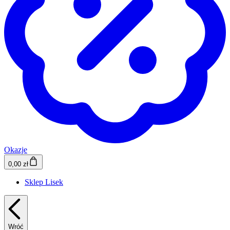
Okazje
0,00 zł
Sklep Lisek
Wróć