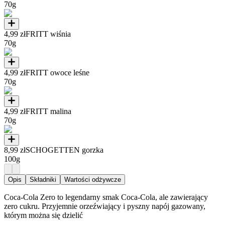
70g
4,99 zł
FRITT wiśnia
70g
4,99 zł
FRITT owoce leśne
70g
4,99 zł
FRITT malina
70g
8,99 zł
SCHOGETTEN gorzka
100g
Opis
Składniki
Wartości odżywcze
Coca-Cola Zero to legendarny smak Coca-Cola, ale zawierający
zero cukru. Przyjemnie orzeźwiający i pyszny napój gazowany,
którym można się dzielić