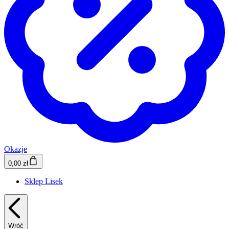
Okazje
0,00 zł
Sklep Lisek
Wróć