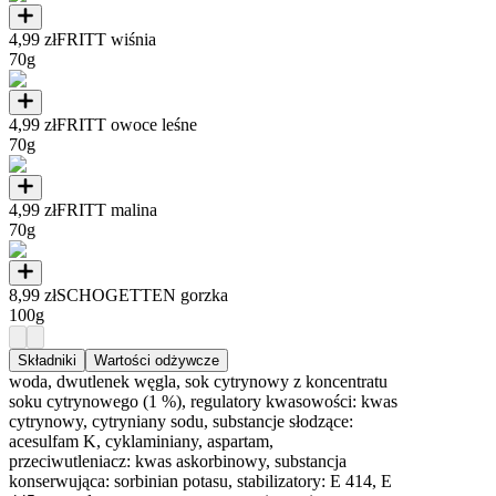
4,99 zł
FRITT wiśnia
70g
4,99 zł
FRITT owoce leśne
70g
4,99 zł
FRITT malina
70g
8,99 zł
SCHOGETTEN gorzka
100g
Składniki
Wartości odżywcze
woda, dwutlenek węgla, sok cytrynowy z koncentratu
soku cytrynowego (1 %), regulatory kwasowości: kwas
cytrynowy, cytryniany sodu, substancje słodzące:
acesulfam K, cyklaminiany, aspartam,
przeciwutleniacz: kwas askorbinowy, substancja
konserwująca: sorbinian potasu, stabilizatory: E 414, E