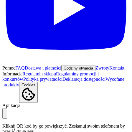
Pomoc
FAQ
Dostawa i płatności
Zwroty
Kontakt
Godziny otwarcia
Informacje
Regulamin sklepu
Regulaminy promocji i
konkursów
Polityka prywatności
Deklaracja dostępności
Wycofane
produkty
Cookies
Aplikacja
Kliknij QR kod by go powiększyć. Zeskanuj swoim telefonem by
przejść do sklepu.