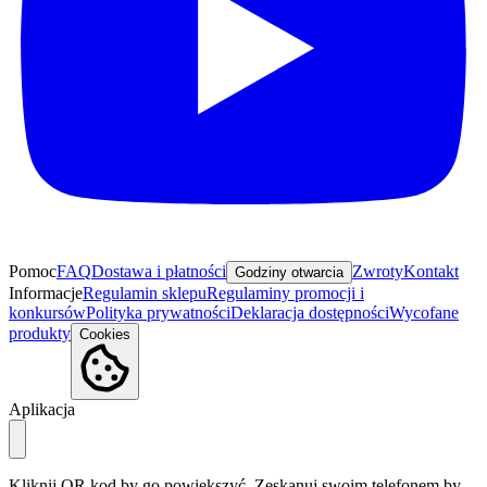
Pomoc
FAQ
Dostawa i płatności
Zwroty
Kontakt
Godziny otwarcia
Informacje
Regulamin sklepu
Regulaminy promocji i
konkursów
Polityka prywatności
Deklaracja dostępności
Wycofane
produkty
Cookies
Aplikacja
Kliknij QR kod by go powiększyć. Zeskanuj swoim telefonem by