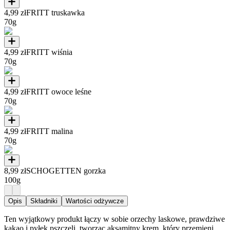
4,99 zł
FRITT truskawka
70g
4,99 zł
FRITT wiśnia
70g
4,99 zł
FRITT owoce leśne
70g
4,99 zł
FRITT malina
70g
8,99 zł
SCHOGETTEN gorzka
100g
Opis
Składniki
Wartości odżywcze
Ten wyjątkowy produkt łączy w sobie orzechy laskowe, prawdziwe
kakao i pyłek pszczeli, tworząc aksamitny krem, który przemieni