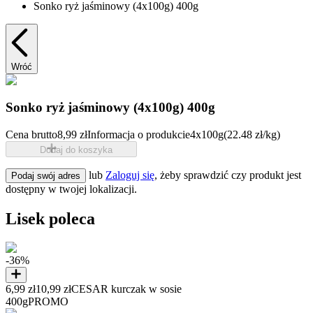
Sonko ryż jaśminowy (4x100g) 400g
Wróć
Sonko ryż jaśminowy (4x100g) 400g
Cena brutto
8,99 zł
Informacja o produkcie
4x100g
(22.48 zł/kg)
Dodaj do koszyka
lub
Zaloguj się
, żeby sprawdzić czy produkt jest
Podaj swój adres
dostępny w twojej lokalizacji.
Lisek poleca
-36%
6,99 zł
10,99 zł
CESAR kurczak w sosie
400g
PROMO