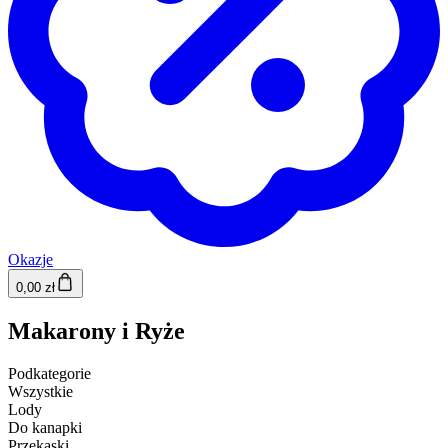
Okazje
0,00 zł
Makarony i Ryże
Podkategorie
Wszystkie
Lody
Do kanapki
Przekąski