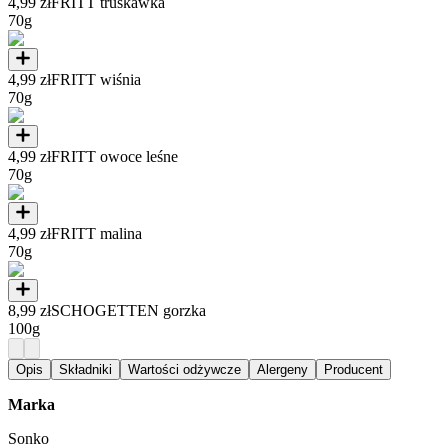
4,99 zł
FRITT truskawka
70g
4,99 zł
FRITT wiśnia
70g
4,99 zł
FRITT owoce leśne
70g
4,99 zł
FRITT malina
70g
8,99 zł
SCHOGETTEN gorzka
100g
Opis
Składniki
Wartości odżywcze
Alergeny
Producent
Marka
Sonko