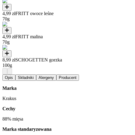
4,99 zł
FRITT owoce leśne
70g
4,99 zł
FRITT malina
70g
8,99 zł
SCHOGETTEN gorzka
100g
Opis
Składniki
Alergeny
Producent
Marka
Krakus
Cechy
88% mięsa
Marka standaryzowana