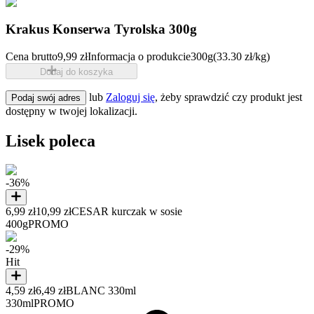
Krakus Konserwa Tyrolska 300g
Cena brutto
9,99 zł
Informacja o produkcie
300g
(33.30 zł/kg)
Dodaj do koszyka
lub
Zaloguj się
, żeby sprawdzić czy produkt jest
Podaj swój adres
dostępny w twojej lokalizacji.
Lisek poleca
-36%
6,99 zł
10,99 zł
CESAR kurczak w sosie
400g
PROMO
-29%
Hit
4,59 zł
6,49 zł
BLANC 330ml
330ml
PROMO