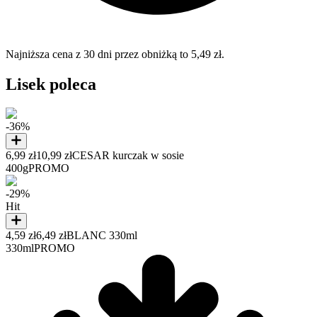
Najniższa cena z 30 dni przez obniżką to 5,49 zł.
Lisek poleca
-36%
6,99 zł
10,99 zł
CESAR kurczak w sosie
400g
PROMO
-29%
Hit
4,59 zł
6,49 zł
BLANC 330ml
330ml
PROMO