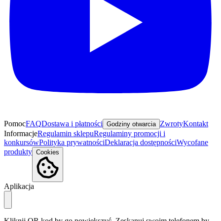
Pomoc
FAQ
Dostawa i płatności
Zwroty
Kontakt
Godziny otwarcia
Informacje
Regulamin sklepu
Regulaminy promocji i
konkursów
Polityka prywatności
Deklaracja dostępności
Wycofane
produkty
Cookies
Aplikacja
Kliknij QR kod by go powiększyć. Zeskanuj swoim telefonem by