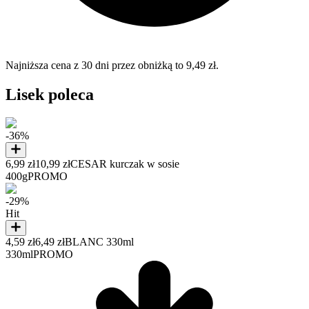
Najniższa cena z 30 dni przez obniżką to 9,49 zł.
Lisek poleca
-36%
6,99 zł
10,99 zł
CESAR kurczak w sosie
400g
PROMO
-29%
Hit
4,59 zł
6,49 zł
BLANC 330ml
330ml
PROMO