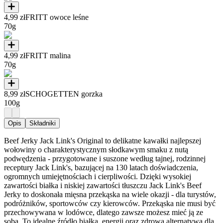
4,99 zł
FRITT owoce leśne
70g
4,99 zł
FRITT malina
70g
8,99 zł
SCHOGETTEN gorzka
100g
Opis
Składniki
Beef Jerky Jack Link's Original to delikatne kawałki najlepszej
wołowiny o charakterystycznym słodkawym smaku z nutą
podwędzenia - przygotowane i suszone według tajnej, rodzinnej
receptury Jack Link's, bazującej na 130 latach doświadczenia,
ogromnych umiejętnościach i cierpliwości. Dzięki wysokiej
zawartości białka i niskiej zawartości tłuszczu Jack Link's Beef
Jerky to doskonała mięsna przekąska na wiele okazji - dla turystów,
podróżników, sportowców czy kierowców. Przekąska nie musi być
przechowywana w lodówce, dlatego zawsze możesz mieć ją ze
sobą. To idealne źródło białka, energii oraz zdrowa alternatywa dla