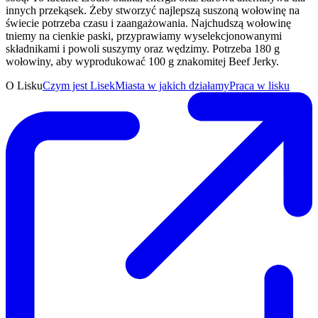
innych przekąsek. Żeby stworzyć najlepszą suszoną wołowinę na
świecie potrzeba czasu i zaangażowania. Najchudszą wołowinę
tniemy na cienkie paski, przyprawiamy wyselekcjonowanymi
składnikami i powoli suszymy oraz wędzimy. Potrzeba 180 g
wołowiny, aby wyprodukować 100 g znakomitej Beef Jerky.
O Lisku
Czym jest Lisek
Miasta w jakich działamy
Praca w lisku