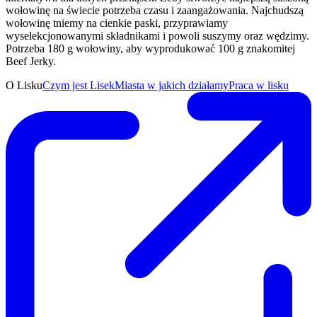
wołowinę na świecie potrzeba czasu i zaangażowania. Najchudszą
wołowinę tniemy na cienkie paski, przyprawiamy
wyselekcjonowanymi składnikami i powoli suszymy oraz wędzimy.
Potrzeba 180 g wołowiny, aby wyprodukować 100 g znakomitej
Beef Jerky.
O Lisku
Czym jest Lisek
Miasta w jakich działamy
Praca w lisku