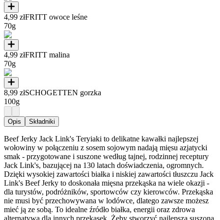
4,99 zł
FRITT owoce leśne
70g
4,99 zł
FRITT malina
70g
8,99 zł
SCHOGETTEN gorzka
100g
Opis
Składniki
Beef Jerky Jack Link's Teryiaki to delikatne kawałki najlepszej
wołowiny w połączeniu z sosem sojowym nadają mięsu azjatycki
smak - przygotowane i suszone według tajnej, rodzinnej receptury
Jack Link's, bazującej na 130 latach doświadczenia, ogromnych.
Dzięki wysokiej zawartości białka i niskiej zawartości tłuszczu Jack
Link's Beef Jerky to doskonała mięsna przekąska na wiele okazji -
dla turystów, podróżników, sportowców czy kierowców. Przekąska
nie musi być przechowywana w lodówce, dlatego zawsze możesz
mieć ją ze sobą. To idealne źródło białka, energii oraz zdrowa
alternatywa dla innych przekąsek. Żeby stworzyć najlepszą suszoną