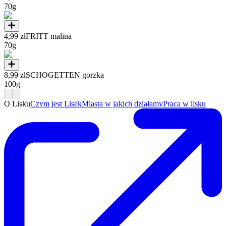
70g
4,99 zł
FRITT malina
70g
8,99 zł
SCHOGETTEN gorzka
100g
O Lisku
Czym jest Lisek
Miasta w jakich działamy
Praca w lisku