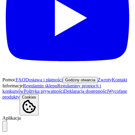
Pomoc
FAQ
Dostawa i płatności
Zwroty
Kontakt
Godziny otwarcia
Informacje
Regulamin sklepu
Regulaminy promocji i
konkursów
Polityka prywatności
Deklaracja dostępności
Wycofane
produkty
Cookies
Aplikacja