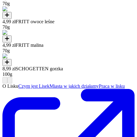
70g
4,99 zł
FRITT owoce leśne
70g
4,99 zł
FRITT malina
70g
8,99 zł
SCHOGETTEN gorzka
100g
O Lisku
Czym jest Lisek
Miasta w jakich działamy
Praca w lisku