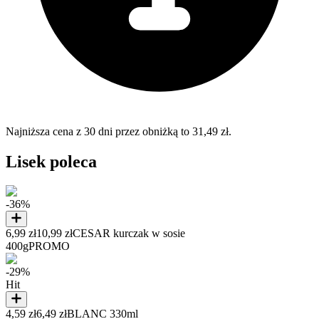
Najniższa cena z 30 dni przez obniżką to 31,49 zł.
Lisek poleca
-36%
6,99 zł
10,99 zł
CESAR kurczak w sosie
400g
PROMO
-29%
Hit
4,59 zł
6,49 zł
BLANC 330ml