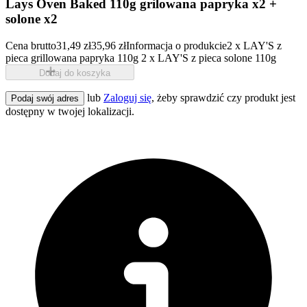
Lays Oven Baked 110g grilowana papryka x2 +
solone x2
Cena brutto
31,49 zł
35,96 zł
Informacja o produkcie
2 x LAY'S z
pieca grillowana papryka 110g 2 x LAY'S z pieca solone 110g
Dodaj do koszyka
lub
Zaloguj się
, żeby sprawdzić czy produkt jest
Podaj swój adres
dostępny w twojej lokalizacji.