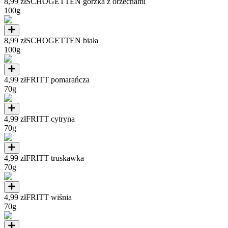
8,99 zł
SCHOGETTEN gorzka z orzechami
100g
8,99 zł
SCHOGETTEN biała
100g
4,99 zł
FRITT pomarańcza
70g
4,99 zł
FRITT cytryna
70g
4,99 zł
FRITT truskawka
70g
4,99 zł
FRITT wiśnia
70g