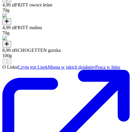
4,99 zł
FRITT owoce leśne
70g
4,99 zł
FRITT malina
70g
8,99 zł
SCHOGETTEN gorzka
100g
O Lisku
Czym jest Lisek
Miasta w jakich działamy
Praca w lisku