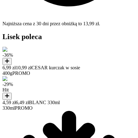
Najniższa cena z 30 dni przez obniżką to 13,99 zł.
Lisek poleca
-36%
6,99 zł
10,99 zł
CESAR kurczak w sosie
400g
PROMO
-29%
Hit
4,59 zł
6,49 zł
BLANC 330ml
330ml
PROMO