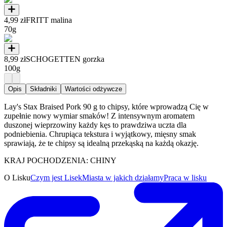
4,99 zł
FRITT malina
70g
8,99 zł
SCHOGETTEN gorzka
100g
Opis
Składniki
Wartości odżywcze
Lay's Stax Braised Pork 90 g to chipsy, które wprowadzą Cię w
zupełnie nowy wymiar smaków! Z intensywnym aromatem
duszonej wieprzowiny każdy kęs to prawdziwa uczta dla
podniebienia. Chrupiąca tekstura i wyjątkowy, mięsny smak
sprawiają, że te chipsy są idealną przekąską na każdą okazję.
KRAJ POCHODZENIA: CHINY
O Lisku
Czym jest Lisek
Miasta w jakich działamy
Praca w lisku