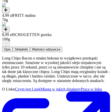
70g
4,99 zł
FRITT malina
70g
8,99 zł
SCHOGETTEN gorzka
100g
Opis
Składniki
Wartości odżywcze
Long Chips Bacon o smaku bekonu to wyjątkowe przekąski
ziemniaczane. Smażone w wysokiej jakości oleju rzepakowym
tylko przez 10 sekund, przez co są niesamowicie chrupkie i nie są
tak tłuste jak klasyczne chipsy. Long Chips mają oryginalny kształt -
są długie, płaskie i bardzo cienkie. Umieszczone w tacce, aby nie
uległy zniszczeniu. Są dostępne w starannie dobranych smakach.
O Lisku
Czym jest Lisek
Miasta w jakich działamy
Praca w lisku