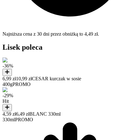
Najniższa cena z 30 dni przez obniżką to 4,49 zł.
Lisek poleca
-36%
6,99 zł
10,99 zł
CESAR kurczak w sosie
400g
PROMO
-29%
Hit
4,59 zł
6,49 zł
BLANC 330ml
330ml
PROMO