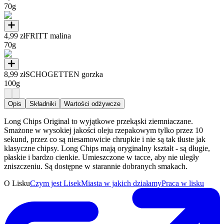
70g
4,99 zł
FRITT malina
70g
8,99 zł
SCHOGETTEN gorzka
100g
Opis
Składniki
Wartości odżywcze
Long Chips Original to wyjątkowe przekąski ziemniaczane.
Smażone w wysokiej jakości oleju rzepakowym tylko przez 10
sekund, przez co są niesamowicie chrupkie i nie są tak tłuste jak
klasyczne chipsy. Long Chips mają oryginalny kształt - są długie,
płaskie i bardzo cienkie. Umieszczone w tacce, aby nie uległy
zniszczeniu. Są dostępne w starannie dobranych smakach.
O Lisku
Czym jest Lisek
Miasta w jakich działamy
Praca w lisku