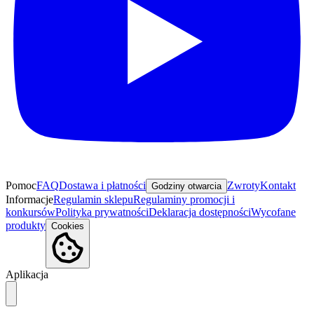
Pomoc
FAQ
Dostawa i płatności
Zwroty
Kontakt
Godziny otwarcia
Informacje
Regulamin sklepu
Regulaminy promocji i
konkursów
Polityka prywatności
Deklaracja dostępności
Wycofane
produkty
Cookies
Aplikacja