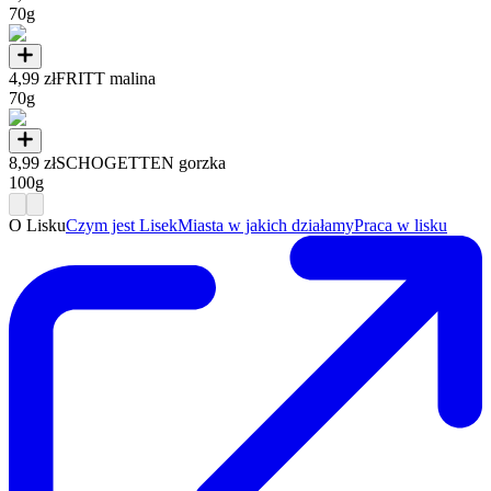
70g
4,99 zł
FRITT malina
70g
8,99 zł
SCHOGETTEN gorzka
100g
O Lisku
Czym jest Lisek
Miasta w jakich działamy
Praca w lisku