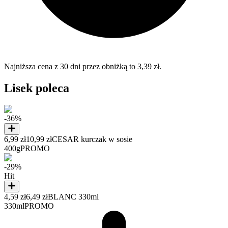
Najniższa cena z 30 dni przez obniżką to 3,39 zł.
Lisek poleca
-36%
6,99 zł
10,99 zł
CESAR kurczak w sosie
400g
PROMO
-29%
Hit
4,59 zł
6,49 zł
BLANC 330ml
330ml
PROMO