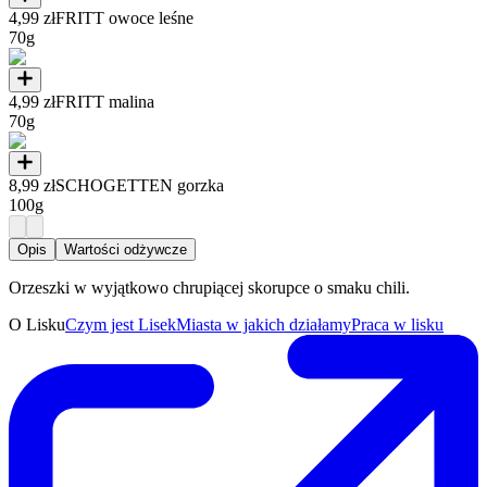
4,99 zł
FRITT owoce leśne
70g
4,99 zł
FRITT malina
70g
8,99 zł
SCHOGETTEN gorzka
100g
Opis
Wartości odżywcze
Orzeszki w wyjątkowo chrupiącej skorupce o smaku chili.
O Lisku
Czym jest Lisek
Miasta w jakich działamy
Praca w lisku