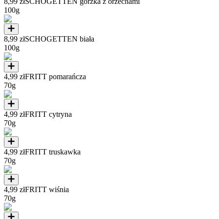
8,99 zł
SCHOGETTEN gorzka z orzechami
100g
8,99 zł
SCHOGETTEN biała
100g
4,99 zł
FRITT pomarańcza
70g
4,99 zł
FRITT cytryna
70g
4,99 zł
FRITT truskawka
70g
4,99 zł
FRITT wiśnia
70g