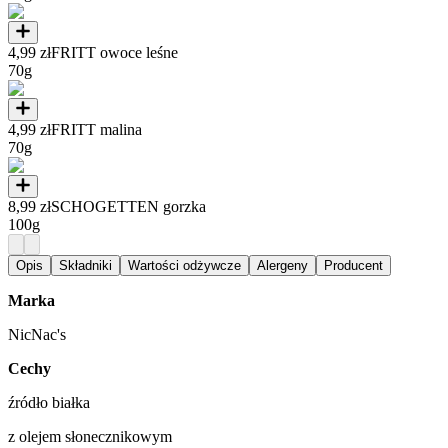
4,99 zł
FRITT owoce leśne
70g
4,99 zł
FRITT malina
70g
8,99 zł
SCHOGETTEN gorzka
100g
Opis
Składniki
Wartości odżywcze
Alergeny
Producent
Marka
NicNac's
Cechy
źródło białka
z olejem słonecznikowym