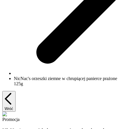
NicNac's orzeszki ziemne w chrupiącej panierce prażone
125g
Wróć
Promocja