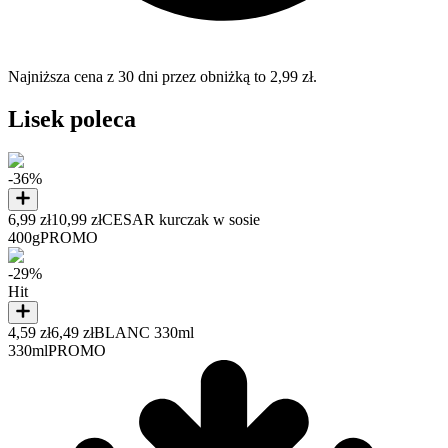
Najniższa cena z 30 dni przez obniżką to 2,99 zł.
Lisek poleca
-36%
6,99 zł
10,99 zł
CESAR kurczak w sosie
400g
PROMO
-29%
Hit
4,59 zł
6,49 zł
BLANC 330ml
330ml
PROMO