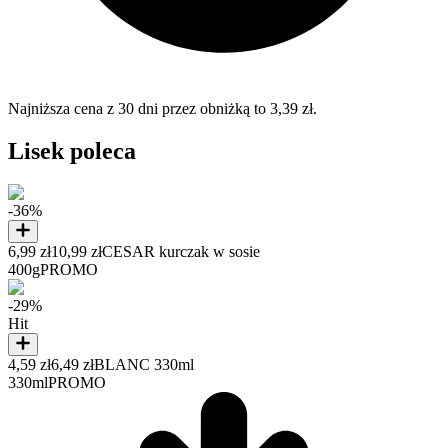
Najniższa cena z 30 dni przez obniżką to 3,39 zł.
Lisek poleca
-36%
6,99 zł
10,99 zł
CESAR kurczak w sosie
400g
PROMO
-29%
Hit
4,59 zł
6,49 zł
BLANC 330ml
330ml
PROMO