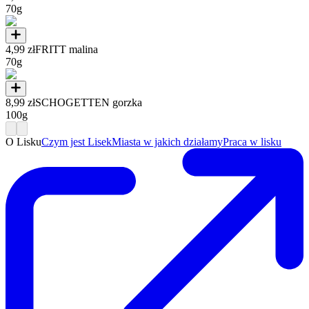
70g
4,99 zł
FRITT malina
70g
8,99 zł
SCHOGETTEN gorzka
100g
O Lisku
Czym jest Lisek
Miasta w jakich działamy
Praca w lisku