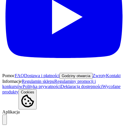
Pomoc
FAQ
Dostawa i płatności
Zwroty
Kontakt
Godziny otwarcia
Informacje
Regulamin sklepu
Regulaminy promocji i
konkursów
Polityka prywatności
Deklaracja dostępności
Wycofane
produkty
Cookies
Aplikacja