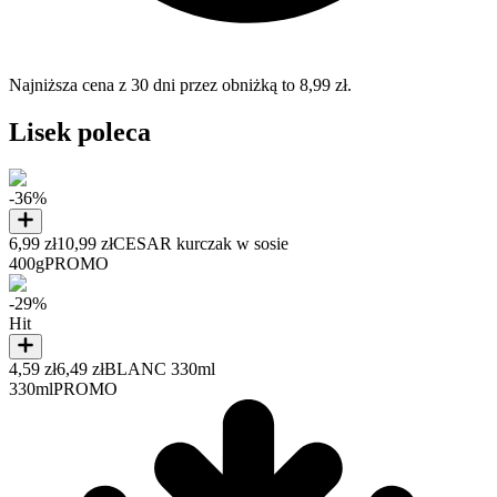
Najniższa cena z 30 dni przez obniżką to 8,99 zł.
Lisek poleca
-36%
6,99 zł
10,99 zł
CESAR kurczak w sosie
400g
PROMO
-29%
Hit
4,59 zł
6,49 zł
BLANC 330ml
330ml
PROMO