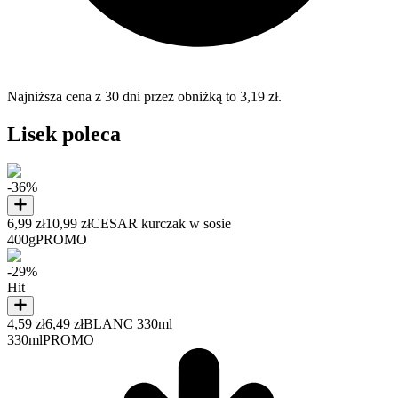
Najniższa cena z 30 dni przez obniżką to 3,19 zł.
Lisek poleca
-36%
6,99 zł
10,99 zł
CESAR kurczak w sosie
400g
PROMO
-29%
Hit
4,59 zł
6,49 zł
BLANC 330ml
330ml
PROMO