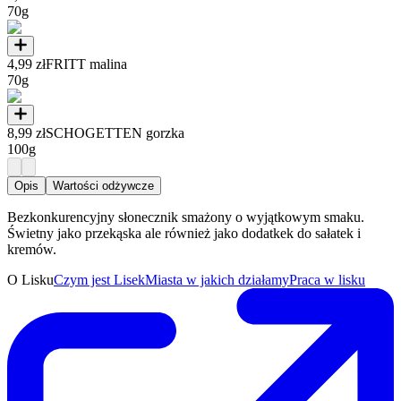
70g
4,99 zł
FRITT malina
70g
8,99 zł
SCHOGETTEN gorzka
100g
Opis
Wartości odżywcze
Bezkonkurencyjny słonecznik smażony o wyjątkowym smaku.
Świetny jako przekąska ale również jako dodatkek do sałatek i
kremów.
O Lisku
Czym jest Lisek
Miasta w jakich działamy
Praca w lisku