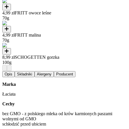
4,99 zł
FRITT owoce leśne
70g
4,99 zł
FRITT malina
70g
8,99 zł
SCHOGETTEN gorzka
100g
Opis
Składniki
Alergeny
Producent
Marka
Łaciata
Cechy
bez GMO - z polskiego mleka od krów karmionych paszami
wolnymi od GMO
schłodzić przed ubiciem