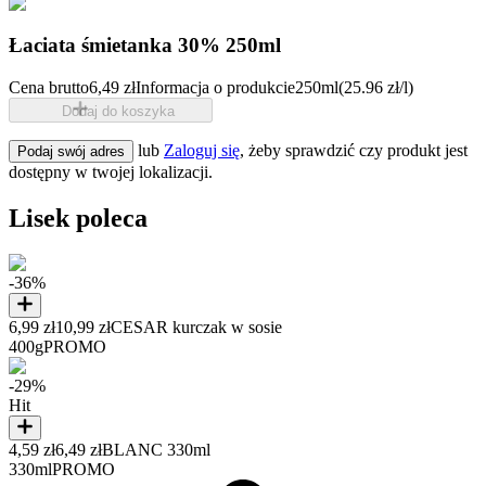
Łaciata śmietanka 30% 250ml
Cena brutto
6,49 zł
Informacja o produkcie
250ml
(25.96 zł/l)
Dodaj do koszyka
lub
Zaloguj się
, żeby sprawdzić czy produkt jest
Podaj swój adres
dostępny w twojej lokalizacji.
Lisek poleca
-36%
6,99 zł
10,99 zł
CESAR kurczak w sosie
400g
PROMO
-29%
Hit
4,59 zł
6,49 zł
BLANC 330ml
330ml
PROMO