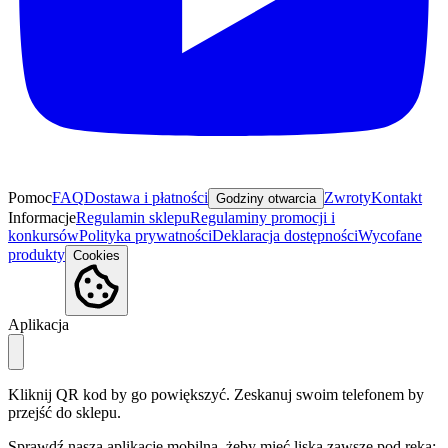
Pomoc
FAQ
Dostawa i płatności
Zwroty
Kontakt
Godziny otwarcia
Informacje
Regulamin sklepu
Regulaminy promocji i
konkursów
Polityka prywatności
Deklaracja dostępności
Wycofane
produkty
Cookies
Aplikacja
Kliknij QR kod by go powiększyć. Zeskanuj swoim telefonem by
przejść do sklepu.
Sprawdź naszą aplikację mobilną, żeby mieć liska zawsze pod ręką: