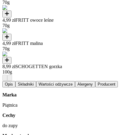
70g
4,99 zł
FRITT owoce leśne
70g
4,99 zł
FRITT malina
70g
8,99 zł
SCHOGETTEN gorzka
100g
Opis
Składniki
Wartości odżywcze
Alergeny
Producent
Marka
Piątnica
Cechy
do zupy