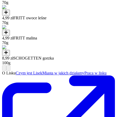
70g
4,99 zł
FRITT owoce leśne
70g
4,99 zł
FRITT malina
70g
8,99 zł
SCHOGETTEN gorzka
100g
O Lisku
Czym jest Lisek
Miasta w jakich działamy
Praca w lisku