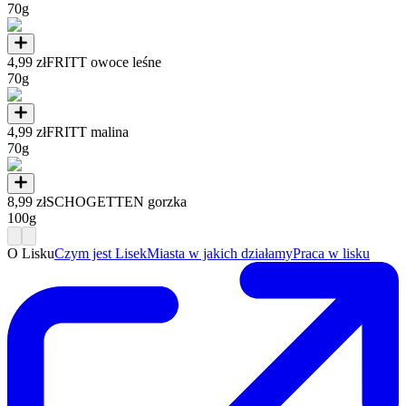
70g
4,99 zł
FRITT owoce leśne
70g
4,99 zł
FRITT malina
70g
8,99 zł
SCHOGETTEN gorzka
100g
O Lisku
Czym jest Lisek
Miasta w jakich działamy
Praca w lisku