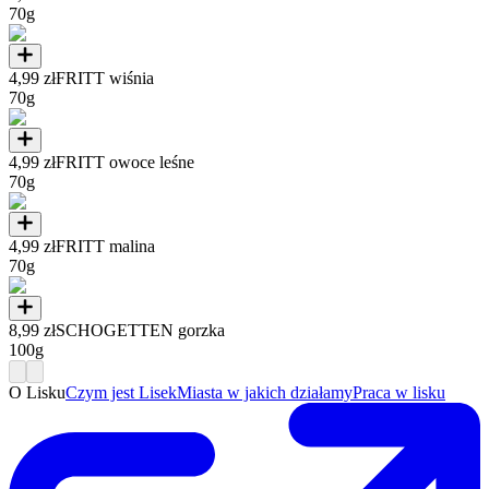
70g
4,99 zł
FRITT wiśnia
70g
4,99 zł
FRITT owoce leśne
70g
4,99 zł
FRITT malina
70g
8,99 zł
SCHOGETTEN gorzka
100g
O Lisku
Czym jest Lisek
Miasta w jakich działamy
Praca w lisku