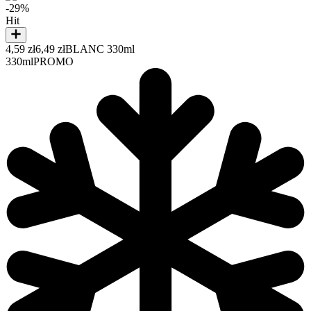
-29%
Hit
4,59 zł
6,49 zł
BLANC 330ml
330ml
PROMO