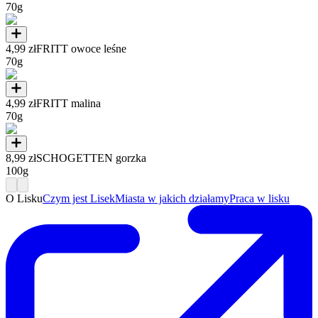
70g
4,99 zł
FRITT owoce leśne
70g
4,99 zł
FRITT malina
70g
8,99 zł
SCHOGETTEN gorzka
100g
O Lisku
Czym jest Lisek
Miasta w jakich działamy
Praca w lisku