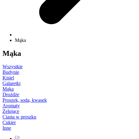
Mąka
Mąka
Wszystkie
Budynie
Kisiel
Galaretki
Mąka
Drożdże
Proszek, soda, kwasek
Aromaty
Żelujące
Ciasta w proszku
Cukier
Inne