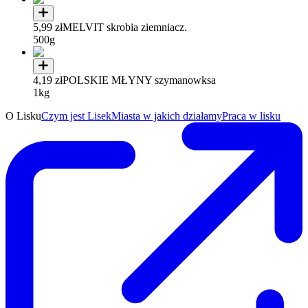
5,99 zł
MELVIT skrobia ziemniacz.
500g
4,19 zł
POLSKIE MŁYNY szymanowksa
1kg
O Lisku
Czym jest Lisek
Miasta w jakich działamy
Praca w lisku