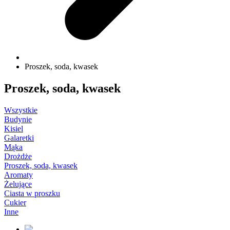
Proszek, soda, kwasek
Proszek, soda, kwasek
Wszystkie
Budynie
Kisiel
Galaretki
Mąka
Drożdże
Proszek, soda, kwasek
Aromaty
Żelujące
Ciasta w proszku
Cukier
Inne