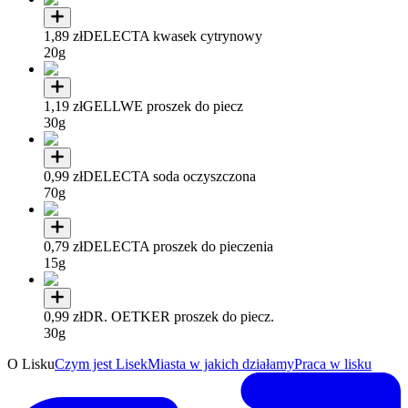
1,89 zł
DELECTA kwasek cytrynowy
20g
1,19 zł
GELLWE proszek do piecz
30g
0,99 zł
DELECTA soda oczyszczona
70g
0,79 zł
DELECTA proszek do pieczenia
15g
0,99 zł
DR. OETKER proszek do piecz.
30g
O Lisku
Czym jest Lisek
Miasta w jakich działamy
Praca w lisku