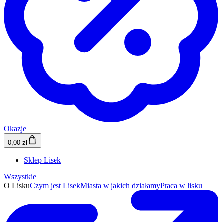
Okazje
0,00 zł
Sklep Lisek
Wszystkie
O Lisku
Czym jest Lisek
Miasta w jakich działamy
Praca w lisku