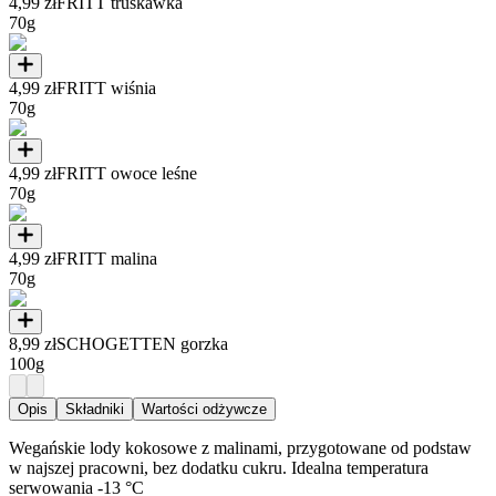
4,99 zł
FRITT truskawka
70g
4,99 zł
FRITT wiśnia
70g
4,99 zł
FRITT owoce leśne
70g
4,99 zł
FRITT malina
70g
8,99 zł
SCHOGETTEN gorzka
100g
Opis
Składniki
Wartości odżywcze
Wegańskie lody kokosowe z malinami, przygotowane od podstaw
w najszej pracowni, bez dodatku cukru. Idealna temperatura
serwowania -13 °C