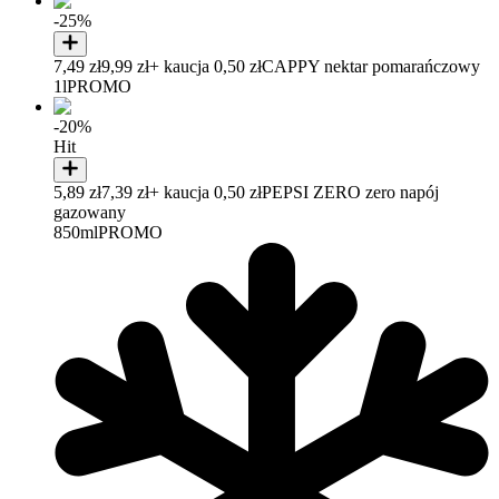
-25%
7,49 zł
9,99 zł
+ kaucja 0,50 zł
CAPPY nektar pomarańczowy
1l
PROMO
-20%
Hit
5,89 zł
7,39 zł
+ kaucja 0,50 zł
PEPSI ZERO zero napój
gazowany
850ml
PROMO