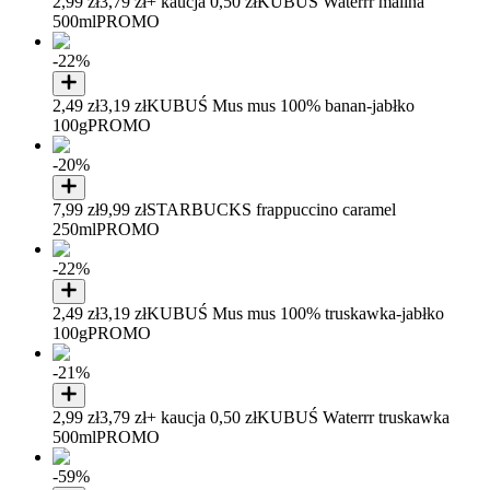
2,99 zł
3,79 zł
+ kaucja 0,50 zł
KUBUŚ Waterrr malina
500ml
PROMO
-22%
2,49 zł
3,19 zł
KUBUŚ Mus mus 100% banan-jabłko
100g
PROMO
-20%
7,99 zł
9,99 zł
STARBUCKS frappuccino caramel
250ml
PROMO
-22%
2,49 zł
3,19 zł
KUBUŚ Mus mus 100% truskawka-jabłko
100g
PROMO
-21%
2,99 zł
3,79 zł
+ kaucja 0,50 zł
KUBUŚ Waterrr truskawka
500ml
PROMO
-59%