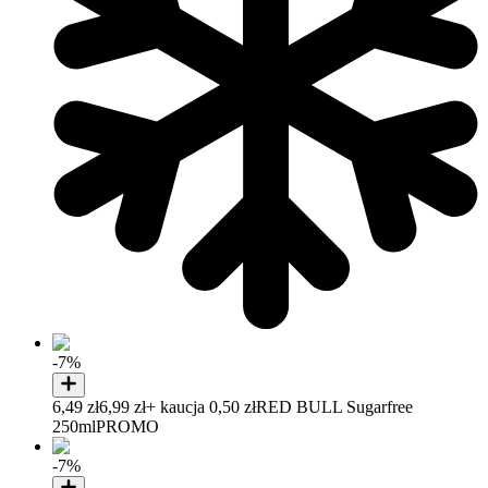
-7%
6,49 zł
6,99 zł
+ kaucja 0,50 zł
RED BULL Sugarfree
250ml
PROMO
-7%