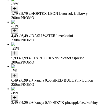
-36%
1,79 zł
2,79 zł
HORTEX LEON Leon sok jabłkowy
200ml
PROMO
-31%
4,49 zł
6,49 zł
DASH WATER brzoskwinia
330ml
PROMO
-25%
5,99 zł
7,99 zł
STARBUCKS doubleshot espresso
200ml
PROMO
-7%
6,49 zł
6,99 zł
+ kaucja 0,50 zł
RED BULL Pink Edition
250ml
PROMO
-19%
3,49 zł
4,29 zł
+ kaucja 0,50 zł
DZIK pineapple bez kofeiny