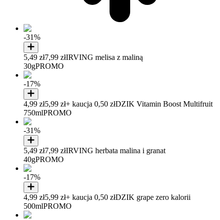
-31%
5,49 zł
7,99 zł
IRVING melisa z maliną
30g
PROMO
-17%
4,99 zł
5,99 zł
+ kaucja 0,50 zł
DZIK Vitamin Boost Multifruit
750ml
PROMO
-31%
5,49 zł
7,99 zł
IRVING herbata malina i granat
40g
PROMO
-17%
4,99 zł
5,99 zł
+ kaucja 0,50 zł
DZIK grape zero kalorii
500ml
PROMO