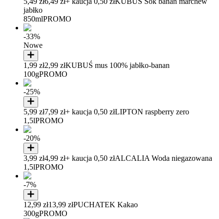
5,49 zł
6,49 zł
+ kaucja 0,50 zł
KUBUŚ Sok banan marchew
jabłko
850ml
PROMO
-33%
Nowe
1,99 zł
2,99 zł
KUBUŚ mus 100% jabłko-banan
100g
PROMO
-25%
5,99 zł
7,99 zł
+ kaucja 0,50 zł
LIPTON raspberry zero
1,5l
PROMO
-20%
3,99 zł
4,99 zł
+ kaucja 0,50 zł
ALCALIA Woda niegazowana
1,5l
PROMO
-7%
12,99 zł
13,99 zł
PUCHATEK Kakao
300g
PROMO