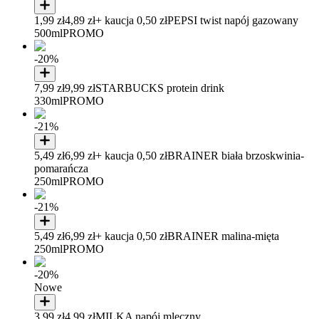
1,99 zł
4,89 zł
+ kaucja 0,50 zł
PEPSI twist napój gazowany
500ml
PROMO
-20%
7,99 zł
9,99 zł
STARBUCKS protein drink
330ml
PROMO
-21%
5,49 zł
6,99 zł
+ kaucja 0,50 zł
BRAINER biała brzoskwinia-
pomarańcza
250ml
PROMO
-21%
5,49 zł
6,99 zł
+ kaucja 0,50 zł
BRAINER malina-mięta
250ml
PROMO
-20%
Nowe
3,99 zł
4,99 zł
MILKA napój mleczny