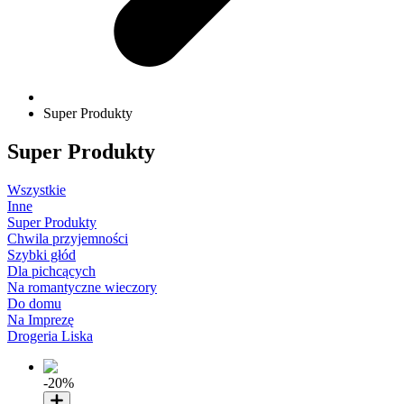
Super Produkty
Super Produkty
Wszystkie
Inne
Super Produkty
Chwila przyjemności
Szybki głód
Dla pichcących
Na romantyczne wieczory
Do domu
Na Imprezę
Drogeria Liska
-20%