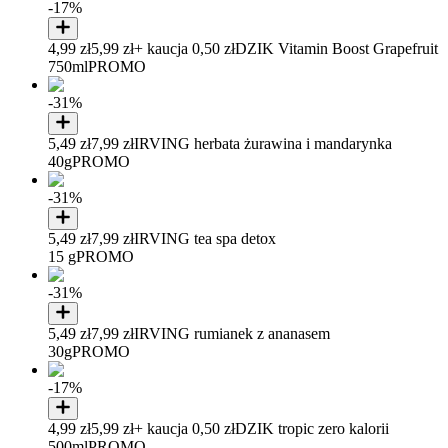
-17%
4,99 zł
5,99 zł
+ kaucja 0,50 zł
DZIK Vitamin Boost Grapefruit
750ml
PROMO
-31%
5,49 zł
7,99 zł
IRVING herbata żurawina i mandarynka
40g
PROMO
-31%
5,49 zł
7,99 zł
IRVING tea spa detox
15 g
PROMO
-31%
5,49 zł
7,99 zł
IRVING rumianek z ananasem
30g
PROMO
-17%
4,99 zł
5,99 zł
+ kaucja 0,50 zł
DZIK tropic zero kalorii
500ml
PROMO