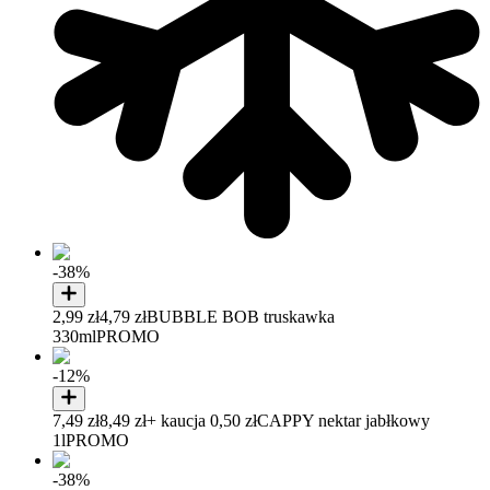
-38%
2,99 zł
4,79 zł
BUBBLE BOB truskawka
330ml
PROMO
-12%
7,49 zł
8,49 zł
+ kaucja 0,50 zł
CAPPY nektar jabłkowy
1l
PROMO
-38%