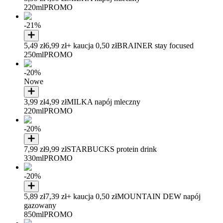
220ml
PROMO
-21%
5,49 zł
6,99 zł
+ kaucja 0,50 zł
BRAINER stay focused
250ml
PROMO
-20%
Nowe
3,99 zł
4,99 zł
MILKA napój mleczny
220ml
PROMO
-20%
7,99 zł
9,99 zł
STARBUCKS protein drink
330ml
PROMO
-20%
5,89 zł
7,39 zł
+ kaucja 0,50 zł
MOUNTAIN DEW napój
gazowany
850ml
PROMO