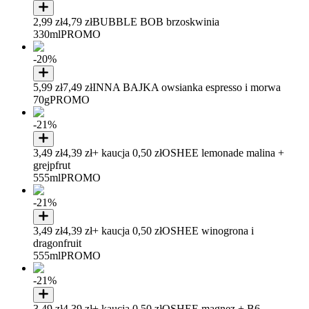
2,99 zł
4,79 zł
BUBBLE BOB brzoskwinia
330ml
PROMO
-20%
5,99 zł
7,49 zł
INNA BAJKA owsianka espresso i morwa
70g
PROMO
-21%
3,49 zł
4,39 zł
+ kaucja 0,50 zł
OSHEE lemonade malina +
grejpfrut
555ml
PROMO
-21%
3,49 zł
4,39 zł
+ kaucja 0,50 zł
OSHEE winogrona i
dragonfruit
555ml
PROMO
-21%
3,49 zł
4,39 zł
+ kaucja 0,50 zł
OSHEE magnez + B6