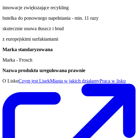
innowacje zwiększające recykling
butelka do ponownego napełniania - min. 11 razy
skutecznie usuwa tłuszcz i brud
z europejskimi surfaktantami
Marka standaryzowana
Marka - Frosch
Nazwa produktu uregulowana prawnie
O Lisku
Czym jest Lisek
Miasta w jakich działamy
Praca w lisku