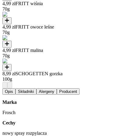
4,99 zł
FRITT wiśnia
70g
4,99 zł
FRITT owoce leśne
70g
4,99 zł
FRITT malina
70g
8,99 zł
SCHOGETTEN gorzka
100g
Opis
Składniki
Alergeny
Producent
Marka
Frosch
Cechy
nowy spray rozpylacza