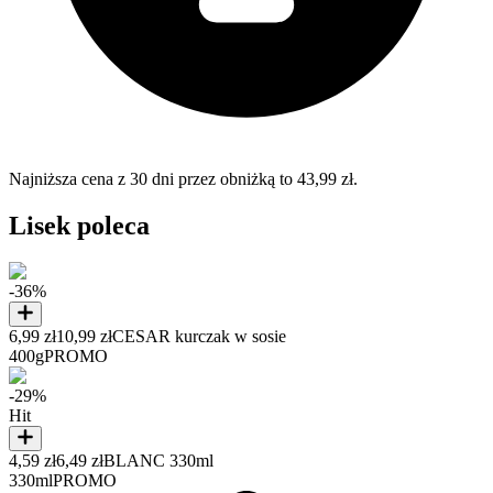
Najniższa cena z 30 dni przez obniżką to 43,99 zł.
Lisek poleca
-36%
6,99 zł
10,99 zł
CESAR kurczak w sosie
400g
PROMO
-29%
Hit
4,59 zł
6,49 zł
BLANC 330ml
330ml
PROMO