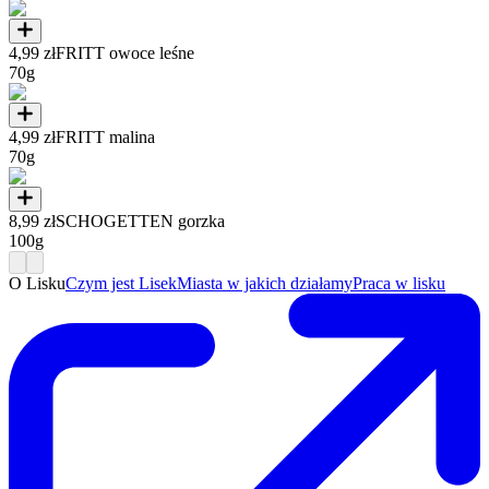
4,99 zł
FRITT owoce leśne
70g
4,99 zł
FRITT malina
70g
8,99 zł
SCHOGETTEN gorzka
100g
O Lisku
Czym jest Lisek
Miasta w jakich działamy
Praca w lisku