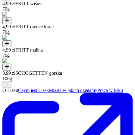
4,99 zł
FRITT wiśnia
70g
4,99 zł
FRITT owoce leśne
70g
4,99 zł
FRITT malina
70g
8,99 zł
SCHOGETTEN gorzka
100g
O Lisku
Czym jest Lisek
Miasta w jakich działamy
Praca w lisku