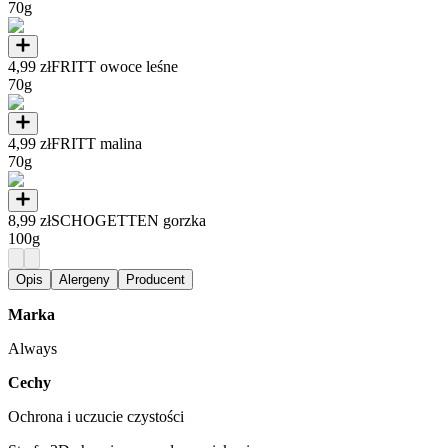
70g
4,99 zł
FRITT owoce leśne
70g
4,99 zł
FRITT malina
70g
8,99 zł
SCHOGETTEN gorzka
100g
Opis
Alergeny
Producent
Marka
Always
Cechy
Ochrona i uczucie czystości