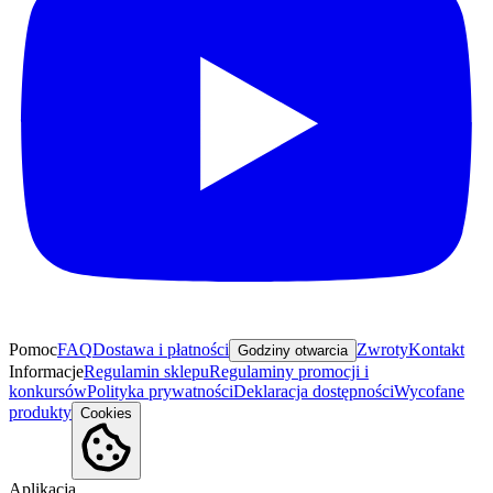
Pomoc
FAQ
Dostawa i płatności
Zwroty
Kontakt
Godziny otwarcia
Informacje
Regulamin sklepu
Regulaminy promocji i
konkursów
Polityka prywatności
Deklaracja dostępności
Wycofane
produkty
Cookies
Aplikacja