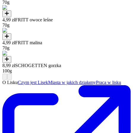
70g
4,99 zł
FRITT owoce leśne
70g
4,99 zł
FRITT malina
70g
8,99 zł
SCHOGETTEN gorzka
100g
O Lisku
Czym jest Lisek
Miasta w jakich działamy
Praca w lisku