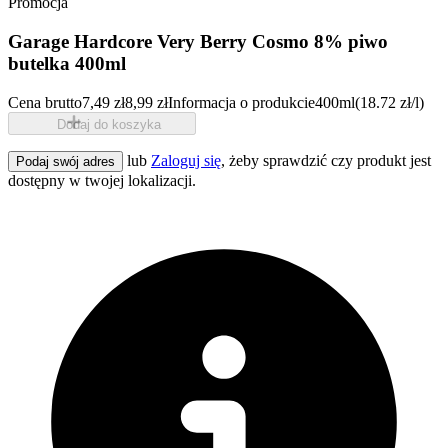
Promocja
Garage Hardcore Very Berry Cosmo 8% piwo
butelka 400ml
Cena brutto
7,49 zł
8,99 zł
Informacja o produkcie
400ml
(18.72 zł/l)
Dodaj do koszyka
lub
Zaloguj się
, żeby sprawdzić czy produkt jest
Podaj swój adres
dostępny w twojej lokalizacji.