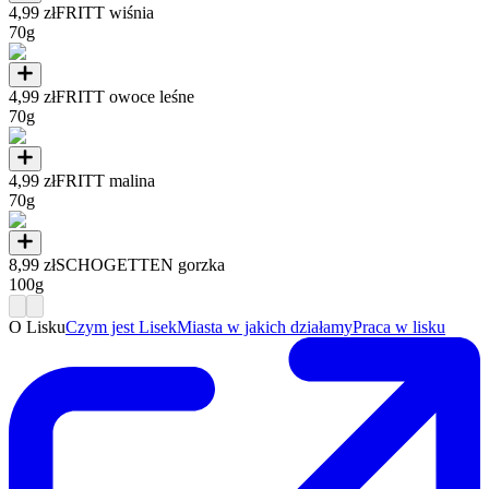
4,99 zł
FRITT wiśnia
70g
4,99 zł
FRITT owoce leśne
70g
4,99 zł
FRITT malina
70g
8,99 zł
SCHOGETTEN gorzka
100g
O Lisku
Czym jest Lisek
Miasta w jakich działamy
Praca w lisku