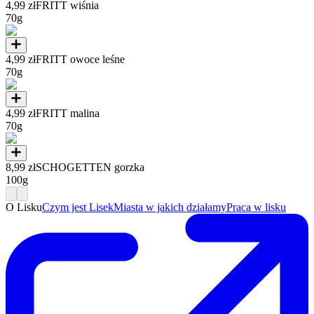
4,99 zł
FRITT wiśnia
70g
4,99 zł
FRITT owoce leśne
70g
4,99 zł
FRITT malina
70g
8,99 zł
SCHOGETTEN gorzka
100g
O Lisku
Czym jest Lisek
Miasta w jakich działamy
Praca w lisku